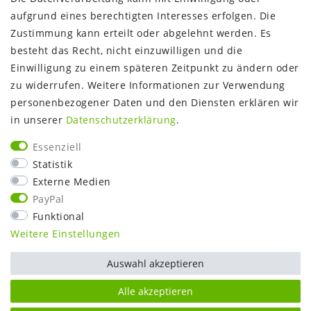
Über uns
aufgrund eines berechtigten Interesses erfolgen. Die
Gutschein
Zustimmung kann erteilt oder abgelehnt werden. Es
NEWS
besteht das Recht, nicht einzuwilligen und die
Google Maps
Einwilligung zu einem späteren Zeitpunkt zu ändern oder
Kundenbewertungen
zu widerrufen. Weitere Informationen zur Verwendung
SHOP:
personenbezogener Daten und den Diensten erklären wir
in unserer
Daten­schutz­erklärung
.
Kontakt
Mein Konto
Essenziell
Warenkorb
Statistik
Kasse
Externe Medien
Vorteile
PayPal
Funktional
Weitere Einstellungen
Auswahl akzeptieren
Alle akzeptieren