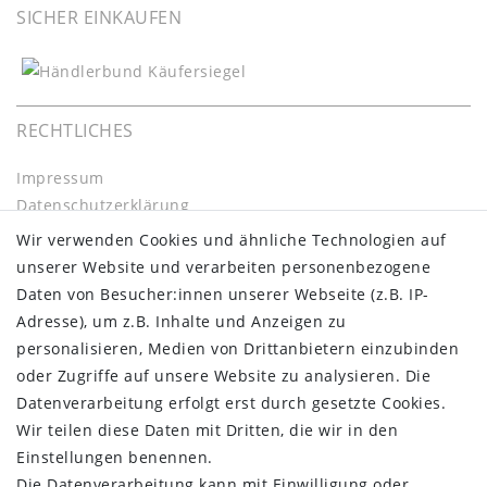
SICHER EINKAUFEN
RECHTLICHES
Impressum
Daten­schutz­erklärung
AGB
Wir verwenden Cookies und ähnliche Technologien auf
Barrierefreiheitserklärung
unserer Website und verarbeiten personenbezogene
Widerrufs­recht
Daten von Besucher:innen unserer Webseite (z.B. IP-
Kontakt
Adresse), um z.B. Inhalte und Anzeigen zu
Vertrag widerrufen
personalisieren, Medien von Drittanbietern einzubinden
oder Zugriffe auf unsere Website zu analysieren. Die
INFORMATIONEN:
Datenverarbeitung erfolgt erst durch gesetzte Cookies.
Wir teilen diese Daten mit Dritten, die wir in den
Zahlungsinformationen
Einstellungen benennen.
Versandinformationen
Die Datenverarbeitung kann mit Einwilligung oder