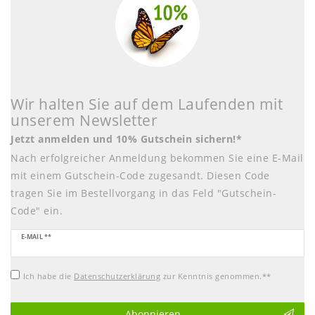
Wir halten Sie auf dem Laufenden mit
unserem Newsletter
Jetzt anmelden und 10% Gutschein sichern!*
Nach erfolgreicher Anmeldung bekommen Sie eine E-Mail
mit einem Gutschein-Code zugesandt. Diesen Code
tragen Sie im Bestellvorgang in das Feld "Gutschein-
Code" ein.
Newsletter
E-MAIL **
Honig
Ich habe die
Daten­schutz­erklärung
zur Kenntnis genommen.**
Abonnieren