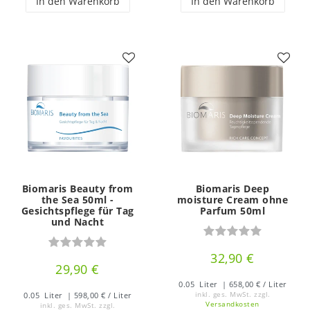
In den Warenkorb
In den Warenkorb
Biomaris Beauty from
Biomaris Deep
the Sea 50ml -
moisture Cream ohne
Gesichtspflege für Tag
Parfum 50ml
und Nacht
32,90 €
29,90 €
0.05
Liter
| 658,00 € / Liter
0.05
Liter
| 598,00 € / Liter
inkl. ges. MwSt.
zzgl.
Versandkosten
inkl. ges. MwSt.
zzgl.