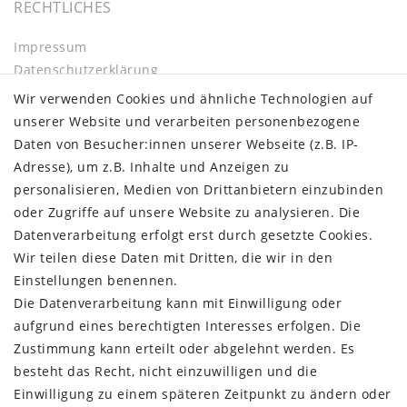
RECHTLICHES
Impressum
Daten­schutz­erklärung
AGB
Wir verwenden Cookies und ähnliche Technologien auf
Barrierefreiheitserklärung
unserer Website und verarbeiten personenbezogene
Widerrufs­recht
Daten von Besucher:innen unserer Webseite (z.B. IP-
Kontakt
Adresse), um z.B. Inhalte und Anzeigen zu
Vertrag widerrufen
personalisieren, Medien von Drittanbietern einzubinden
oder Zugriffe auf unsere Website zu analysieren. Die
INFORMATIONEN:
Datenverarbeitung erfolgt erst durch gesetzte Cookies.
Wir teilen diese Daten mit Dritten, die wir in den
Zahlungsinformationen
Einstellungen benennen.
Versandinformationen
Die Datenverarbeitung kann mit Einwilligung oder
Über uns
aufgrund eines berechtigten Interesses erfolgen. Die
Gutschein
Zustimmung kann erteilt oder abgelehnt werden. Es
NEWS
besteht das Recht, nicht einzuwilligen und die
Google Maps
Einwilligung zu einem späteren Zeitpunkt zu ändern oder
Kundenbewertungen