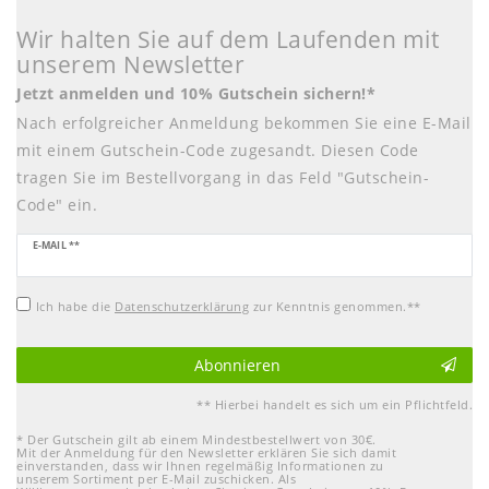
Wir halten Sie auf dem Laufenden mit
unserem Newsletter
Jetzt anmelden und 10% Gutschein sichern!*
Nach erfolgreicher Anmeldung bekommen Sie eine E-Mail
mit einem Gutschein-Code zugesandt. Diesen Code
tragen Sie im Bestellvorgang in das Feld "Gutschein-
Code" ein.
Newsletter
E-MAIL **
Honig
Ich habe die
Daten­schutz­erklärung
zur Kenntnis genommen.**
Abonnieren
** Hierbei handelt es sich um ein Pflichtfeld.
* Der Gutschein gilt ab einem Mindestbestellwert von 30€.
Mit der Anmeldung für den Newsletter erklären Sie sich damit
einverstanden, dass wir Ihnen regelmäßig Informationen zu
unserem Sortiment per E-Mail zuschicken. Als