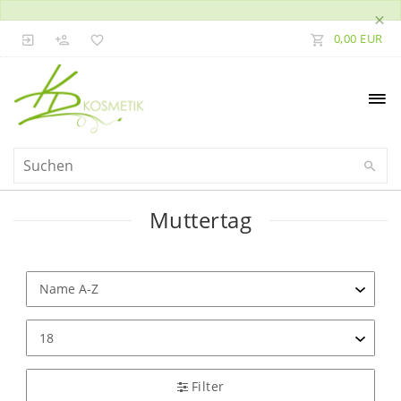
×
0,00 EUR
Muttertag
Filter