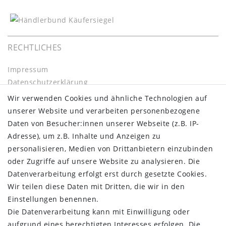
RECHTLICHES
Impressum
Daten­schutz­erklärung
AGB
Wir verwenden Cookies und ähnliche Technologien auf
Barrierefreiheitserklärung
unserer Website und verarbeiten personenbezogene
Widerrufs­recht
Daten von Besucher:innen unserer Webseite (z.B. IP-
Kontakt
Adresse), um z.B. Inhalte und Anzeigen zu
Vertrag widerrufen
personalisieren, Medien von Drittanbietern einzubinden
oder Zugriffe auf unsere Website zu analysieren. Die
INFORMATIONEN:
Datenverarbeitung erfolgt erst durch gesetzte Cookies.
Wir teilen diese Daten mit Dritten, die wir in den
Zahlungsinformationen
Einstellungen benennen.
Versandinformationen
Die Datenverarbeitung kann mit Einwilligung oder
Über uns
aufgrund eines berechtigten Interesses erfolgen. Die