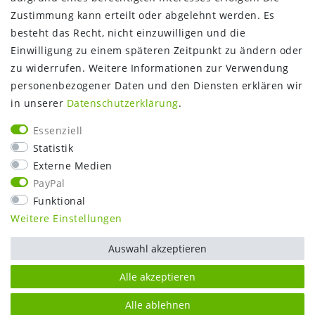
Gutschein
Zustimmung kann erteilt oder abgelehnt werden. Es
NEWS
besteht das Recht, nicht einzuwilligen und die
Google Maps
Einwilligung zu einem späteren Zeitpunkt zu ändern oder
Kundenbewertungen
zu widerrufen. Weitere Informationen zur Verwendung
SHOP:
personenbezogener Daten und den Diensten erklären wir
in unserer
Daten­schutz­erklärung
.
Kontakt
Mein Konto
Essenziell
Warenkorb
Statistik
Kasse
Externe Medien
Vorteile
PayPal
Funktional
Weitere Einstellungen
Auswahl akzeptieren
Alle akzeptieren
Alle ablehnen