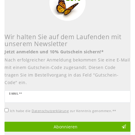
Wir halten Sie auf dem Laufenden mit
unserem Newsletter
Jetzt anmelden und 10% Gutschein sichern!*
Nach erfolgreicher Anmeldung bekommen Sie eine E-Mail
mit einem Gutschein-Code zugesandt. Diesen Code
tragen Sie im Bestellvorgang in das Feld "Gutschein-
Code" ein.
Newsletter
E-MAIL **
Honig
Ich habe die
Daten­schutz­erklärung
zur Kenntnis genommen.**
Abonnieren