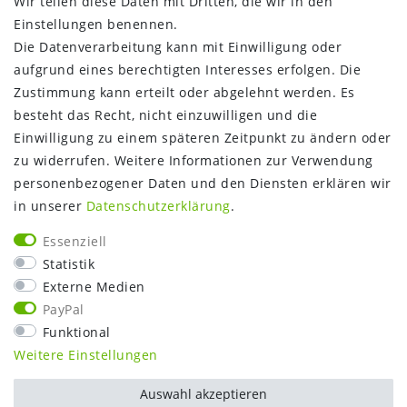
Wir teilen diese Daten mit Dritten, die wir in den
Zahlungsinformationen
Einstellungen benennen.
Versandinformationen
Die Datenverarbeitung kann mit Einwilligung oder
Über uns
aufgrund eines berechtigten Interesses erfolgen. Die
Gutschein
Zustimmung kann erteilt oder abgelehnt werden. Es
NEWS
besteht das Recht, nicht einzuwilligen und die
Google Maps
Einwilligung zu einem späteren Zeitpunkt zu ändern oder
Kundenbewertungen
zu widerrufen. Weitere Informationen zur Verwendung
SHOP:
personenbezogener Daten und den Diensten erklären wir
in unserer
Daten­schutz­erklärung
.
Kontakt
Mein Konto
Essenziell
Warenkorb
Statistik
Kasse
Externe Medien
Vorteile
PayPal
Funktional
Weitere Einstellungen
Auswahl akzeptieren