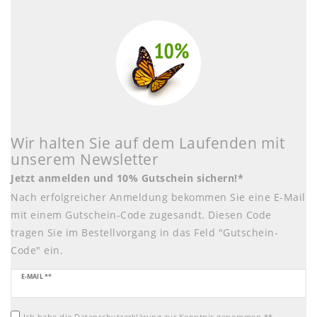
Wir halten Sie auf dem Laufenden mit
unserem Newsletter
Jetzt anmelden und 10% Gutschein sichern!*
Nach erfolgreicher Anmeldung bekommen Sie eine E-Mail
mit einem Gutschein-Code zugesandt. Diesen Code
tragen Sie im Bestellvorgang in das Feld "Gutschein-
Code" ein.
Newsletter
E-MAIL **
Honig
Ich habe die
Daten­schutz­erklärung
zur Kenntnis genommen.**