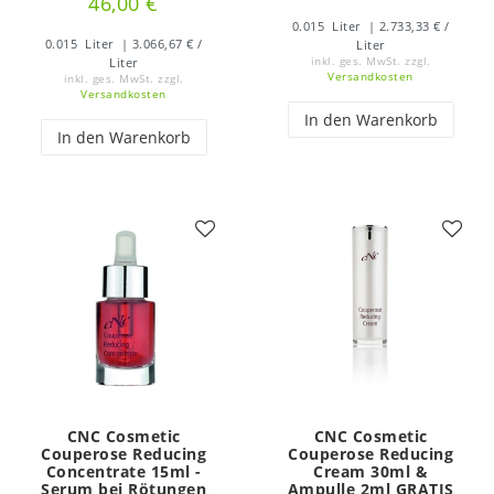
46,00 €
0.015
Liter
| 2.733,33 € /
0.015
Liter
| 3.066,67 € /
Liter
Liter
inkl. ges. MwSt.
zzgl.
Versandkosten
inkl. ges. MwSt.
zzgl.
Versandkosten
In den Warenkorb
In den Warenkorb
CNC Cosmetic
CNC Cosmetic
Couperose Reducing
Couperose Reducing
Concentrate 15ml -
Cream 30ml &
Serum bei Rötungen
Ampulle 2ml GRATIS