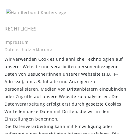
RECHTLICHES
Impressum
Daten­schutz­erklärung
AGB
Wir verwenden Cookies und ähnliche Technologien auf
Barrierefreiheitserklärung
unserer Website und verarbeiten personenbezogene
Widerrufs­recht
Daten von Besucher:innen unserer Webseite (z.B. IP-
Kontakt
Adresse), um z.B. Inhalte und Anzeigen zu
Vertrag widerrufen
personalisieren, Medien von Drittanbietern einzubinden
oder Zugriffe auf unsere Website zu analysieren. Die
INFORMATIONEN:
Datenverarbeitung erfolgt erst durch gesetzte Cookies.
Wir teilen diese Daten mit Dritten, die wir in den
Zahlungsinformationen
Einstellungen benennen.
Versandinformationen
Die Datenverarbeitung kann mit Einwilligung oder
Über uns
aufgrund eines berechtigten Interesses erfolgen. Die