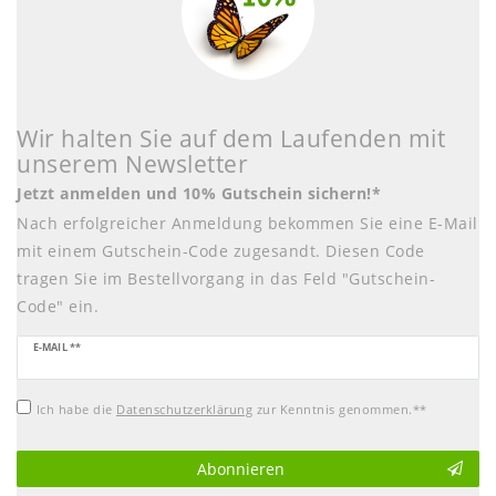
Wir halten Sie auf dem Laufenden mit
unserem Newsletter
Jetzt anmelden und 10% Gutschein sichern!*
Nach erfolgreicher Anmeldung bekommen Sie eine E-Mail
mit einem Gutschein-Code zugesandt. Diesen Code
tragen Sie im Bestellvorgang in das Feld "Gutschein-
Code" ein.
Newsletter
E-MAIL **
Honig
Ich habe die
Daten­schutz­erklärung
zur Kenntnis genommen.**
Abonnieren