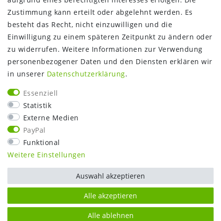
Gutschein
Zustimmung kann erteilt oder abgelehnt werden. Es
NEWS
besteht das Recht, nicht einzuwilligen und die
Google Maps
Einwilligung zu einem späteren Zeitpunkt zu ändern oder
Kundenbewertungen
zu widerrufen. Weitere Informationen zur Verwendung
SHOP:
personenbezogener Daten und den Diensten erklären wir
in unserer
Daten­schutz­erklärung
.
Kontakt
Mein Konto
Essenziell
Warenkorb
Statistik
Kasse
Externe Medien
Vorteile
PayPal
Funktional
Weitere Einstellungen
Auswahl akzeptieren
Alle akzeptieren
Alle ablehnen