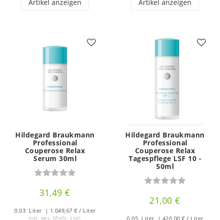
Artikel anzeigen
Artikel anzeigen
Hildegard Braukmann
Hildegard Braukmann
Professional
Professional
Couperose Relax
Couperose Relax
Serum 30ml
Tagespflege LSF 10 -
50ml
31,49 €
21,00 €
0.03
Liter
| 1.049,67 € / Liter
inkl. ges. MwSt.
zzgl.
0.05
Liter
| 420,00 € / Liter