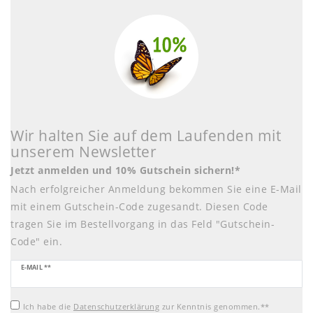
Wir halten Sie auf dem Laufenden mit
unserem Newsletter
Jetzt anmelden und 10% Gutschein sichern!*
Nach erfolgreicher Anmeldung bekommen Sie eine E-Mail
mit einem Gutschein-Code zugesandt. Diesen Code
tragen Sie im Bestellvorgang in das Feld "Gutschein-
Code" ein.
Newsletter
E-MAIL **
Honig
Ich habe die
Daten­schutz­erklärung
zur Kenntnis genommen.**