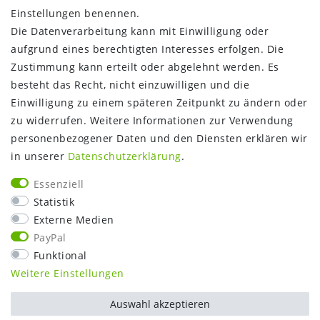
Einstellungen benennen.
Versandinformationen
Die Datenverarbeitung kann mit Einwilligung oder
Über uns
aufgrund eines berechtigten Interesses erfolgen. Die
Gutschein
Zustimmung kann erteilt oder abgelehnt werden. Es
NEWS
besteht das Recht, nicht einzuwilligen und die
Google Maps
Einwilligung zu einem späteren Zeitpunkt zu ändern oder
Kundenbewertungen
zu widerrufen. Weitere Informationen zur Verwendung
SHOP:
personenbezogener Daten und den Diensten erklären wir
in unserer
Daten­schutz­erklärung
.
Kontakt
Mein Konto
Essenziell
Warenkorb
Statistik
Kasse
Externe Medien
Vorteile
PayPal
Funktional
Weitere Einstellungen
Auswahl akzeptieren