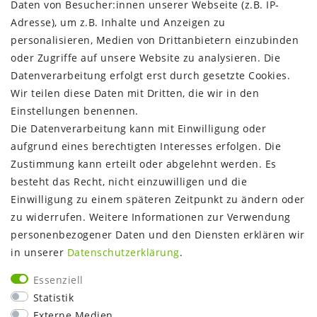
Daten von Besucher:innen unserer Webseite (z.B. IP-
Kontakt
Adresse), um z.B. Inhalte und Anzeigen zu
Vertrag widerrufen
personalisieren, Medien von Drittanbietern einzubinden
oder Zugriffe auf unsere Website zu analysieren. Die
INFORMATIONEN:
Datenverarbeitung erfolgt erst durch gesetzte Cookies.
Wir teilen diese Daten mit Dritten, die wir in den
Zahlungsinformationen
Einstellungen benennen.
Versandinformationen
Die Datenverarbeitung kann mit Einwilligung oder
Über uns
aufgrund eines berechtigten Interesses erfolgen. Die
Gutschein
Zustimmung kann erteilt oder abgelehnt werden. Es
NEWS
besteht das Recht, nicht einzuwilligen und die
Google Maps
Einwilligung zu einem späteren Zeitpunkt zu ändern oder
Kundenbewertungen
zu widerrufen. Weitere Informationen zur Verwendung
SHOP:
personenbezogener Daten und den Diensten erklären wir
in unserer
Daten­schutz­erklärung
.
Kontakt
Mein Konto
Essenziell
Warenkorb
Statistik
Kasse
Externe Medien