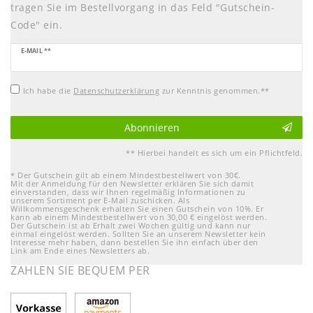
tragen Sie im Bestellvorgang in das Feld "Gutschein-
Code" ein.
Newsletter
E-MAIL **
Honig
Ich habe die
Daten­schutz­erklärung
zur Kenntnis genommen.**
Abonnieren
** Hierbei handelt es sich um ein Pflichtfeld.
* Der Gutschein gilt ab einem Mindestbestellwert von 30€.
Mit der Anmeldung für den Newsletter erklären Sie sich damit
einverstanden, dass wir Ihnen regelmäßig Informationen zu
unserem Sortiment per E-Mail zuschicken. Als
Willkommensgeschenk erhalten Sie einen Gutschein von 10%. Er
kann ab einem Mindestbestellwert von 30,00 € eingelöst werden.
Der Gutschein ist ab Erhalt zwei Wochen gültig und kann nur
einmal eingelöst werden. Sollten Sie an unserem Newsletter kein
Interesse mehr haben, dann bestellen Sie ihn einfach über den
Link am Ende eines Newsletters ab.
ZAHLEN SIE BEQUEM PER