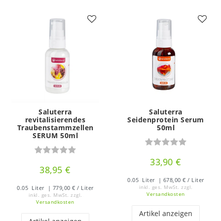
Saluterra
Saluterra
revitalisierendes
Seidenprotein Serum
Traubenstammzellen
50ml
SERUM 50ml
33,90 €
38,95 €
0.05
Liter
| 678,00 € / Liter
0.05
Liter
| 779,00 € / Liter
inkl. ges. MwSt.
zzgl.
Versandkosten
inkl. ges. MwSt.
zzgl.
Versandkosten
Artikel anzeigen