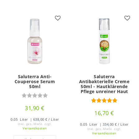
Saluterra Anti-
Saluterra
Couperose Serum
Antibakterielle Creme
50ml
50ml - Hautklärende
Pflege unreiner Haut
31,90 €
16,70 €
0.05
Liter
| 638,00 € / Liter
inkl. ges. MwSt.
zzgl.
0.05
Liter
| 334,00 € / Liter
Versandkosten
inkl. ges. MwSt.
zzgl.
Versandkosten