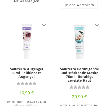
Artikel anzeigen
In den Warenkorb
Saluterra Augengel
Saluterra Beruhigende
30ml - Kühlendes
und stärkende Maske
Augengel
75ml - Beruhigt
gereizte Haut
16,90 €
20,90 €
30
Milliliter
| 563,33 € / Liter
inkl. ges. MwSt.
zzgl.
0.075
Liter
| 278,67 € / Liter