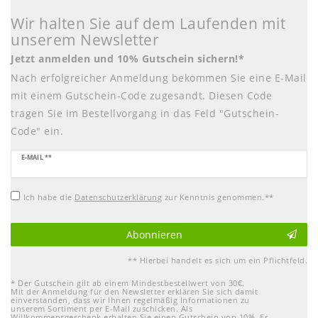
Wir halten Sie auf dem Laufenden mit
unserem Newsletter
Jetzt anmelden und 10% Gutschein sichern!*
Nach erfolgreicher Anmeldung bekommen Sie eine E-Mail
mit einem Gutschein-Code zugesandt. Diesen Code
tragen Sie im Bestellvorgang in das Feld "Gutschein-
Code" ein.
Newsletter
E-MAIL **
Honig
Ich habe die
Daten­schutz­erklärung
zur Kenntnis genommen.**
Abonnieren
** Hierbei handelt es sich um ein Pflichtfeld.
* Der Gutschein gilt ab einem Mindestbestellwert von 30€.
Mit der Anmeldung für den Newsletter erklären Sie sich damit
einverstanden, dass wir Ihnen regelmäßig Informationen zu
unserem Sortiment per E-Mail zuschicken. Als
Willkommensgeschenk erhalten Sie einen Gutschein von 10%. Er