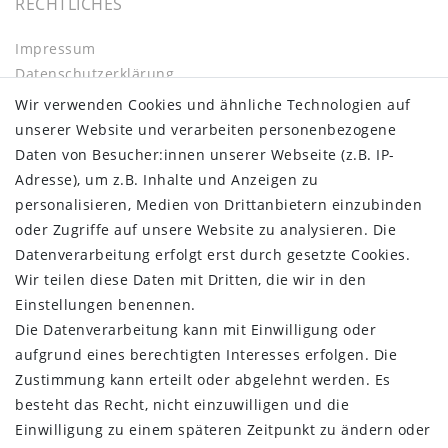
RECHTLICHES
Impressum
Daten­schutz­erklärung
AGB
Wir verwenden Cookies und ähnliche Technologien auf
Barrierefreiheitserklärung
unserer Website und verarbeiten personenbezogene
Widerrufs­recht
Daten von Besucher:innen unserer Webseite (z.B. IP-
Kontakt
Adresse), um z.B. Inhalte und Anzeigen zu
Vertrag widerrufen
personalisieren, Medien von Drittanbietern einzubinden
oder Zugriffe auf unsere Website zu analysieren. Die
INFORMATIONEN:
Datenverarbeitung erfolgt erst durch gesetzte Cookies.
Wir teilen diese Daten mit Dritten, die wir in den
Zahlungsinformationen
Einstellungen benennen.
Versandinformationen
Die Datenverarbeitung kann mit Einwilligung oder
Über uns
aufgrund eines berechtigten Interesses erfolgen. Die
Gutschein
Zustimmung kann erteilt oder abgelehnt werden. Es
NEWS
besteht das Recht, nicht einzuwilligen und die
Google Maps
Einwilligung zu einem späteren Zeitpunkt zu ändern oder
Kundenbewertungen