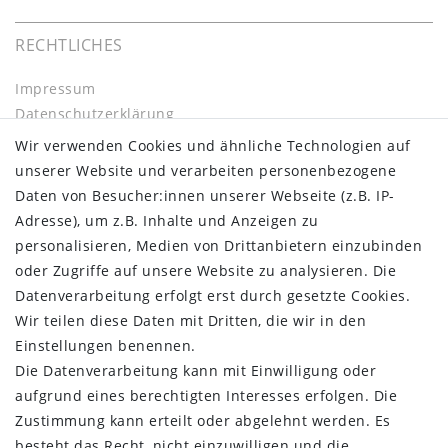
RECHTLICHES
Impressum
Daten­schutz­erklärung
AGB
Wir verwenden Cookies und ähnliche Technologien auf
Barrierefreiheitserklärung
unserer Website und verarbeiten personenbezogene
Widerrufs­recht
Daten von Besucher:innen unserer Webseite (z.B. IP-
Kontakt
Adresse), um z.B. Inhalte und Anzeigen zu
Vertrag widerrufen
personalisieren, Medien von Drittanbietern einzubinden
oder Zugriffe auf unsere Website zu analysieren. Die
INFORMATIONEN:
Datenverarbeitung erfolgt erst durch gesetzte Cookies.
Wir teilen diese Daten mit Dritten, die wir in den
Zahlungsinformationen
Einstellungen benennen.
Versandinformationen
Die Datenverarbeitung kann mit Einwilligung oder
Über uns
aufgrund eines berechtigten Interesses erfolgen. Die
Gutschein
Zustimmung kann erteilt oder abgelehnt werden. Es
NEWS
besteht das Recht, nicht einzuwilligen und die