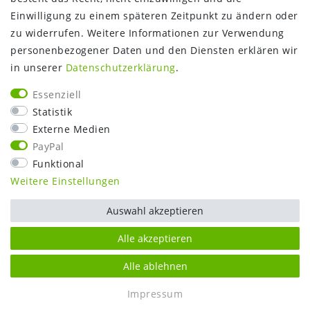
Google Maps
Einwilligung zu einem späteren Zeitpunkt zu ändern oder
Kundenbewertungen
zu widerrufen. Weitere Informationen zur Verwendung
SHOP:
personenbezogener Daten und den Diensten erklären wir
in unserer
Daten­schutz­erklärung
.
Kontakt
Mein Konto
Essenziell
Warenkorb
Statistik
Kasse
Externe Medien
Vorteile
PayPal
Funktional
Weitere Einstellungen
Auswahl akzeptieren
Alle akzeptieren
Alle ablehnen
SEHR GUT
(5 / 5)
Impressum
aus
171
Bewertungen bei: ebay.de, shopvote.de ⓘ
plentymarkets Template von
Plenty Lions
Informationen zur Echtheit der Bewertungen