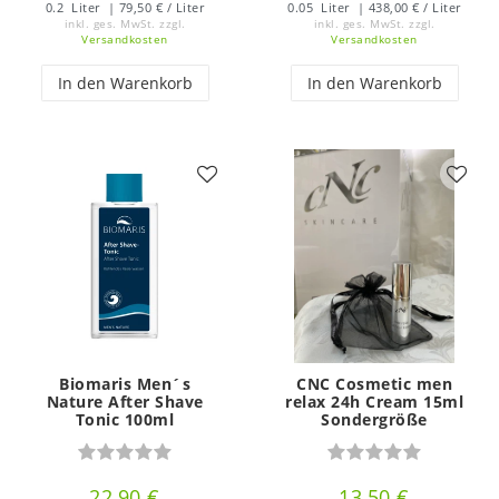
0.2
Liter
| 79,50 € / Liter
0.05
Liter
| 438,00 € / Liter
inkl. ges. MwSt.
zzgl.
inkl. ges. MwSt.
zzgl.
Versandkosten
Versandkosten
In den Warenkorb
In den Warenkorb
Biomaris Men´s
CNC Cosmetic men
Nature After Shave
relax 24h Cream 15ml
Tonic 100ml
Sondergröße
22,90 €
13,50 €