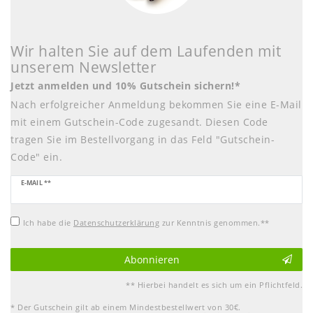
Wir halten Sie auf dem Laufenden mit
unserem Newsletter
Jetzt anmelden und 10% Gutschein sichern!*
Nach erfolgreicher Anmeldung bekommen Sie eine E-Mail
mit einem Gutschein-Code zugesandt. Diesen Code
tragen Sie im Bestellvorgang in das Feld "Gutschein-
Code" ein.
Newsletter
E-MAIL **
Honig
Ich habe die
Daten­schutz­erklärung
zur Kenntnis genommen.**
Abonnieren
** Hierbei handelt es sich um ein Pflichtfeld.
* Der Gutschein gilt ab einem Mindestbestellwert von 30€.