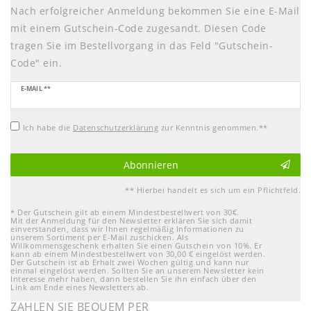
Nach erfolgreicher Anmeldung bekommen Sie eine E-Mail
mit einem Gutschein-Code zugesandt. Diesen Code
tragen Sie im Bestellvorgang in das Feld "Gutschein-
Code" ein.
Newsletter
E-MAIL **
Honig
Ich habe die
Daten­schutz­erklärung
zur Kenntnis genommen.**
Abonnieren
** Hierbei handelt es sich um ein Pflichtfeld.
* Der Gutschein gilt ab einem Mindestbestellwert von 30€.
Mit der Anmeldung für den Newsletter erklären Sie sich damit
einverstanden, dass wir Ihnen regelmäßig Informationen zu
unserem Sortiment per E-Mail zuschicken. Als
Willkommensgeschenk erhalten Sie einen Gutschein von 10%. Er
kann ab einem Mindestbestellwert von 30,00 € eingelöst werden.
Der Gutschein ist ab Erhalt zwei Wochen gültig und kann nur
einmal eingelöst werden. Sollten Sie an unserem Newsletter kein
Interesse mehr haben, dann bestellen Sie ihn einfach über den
Link am Ende eines Newsletters ab.
ZAHLEN SIE BEQUEM PER