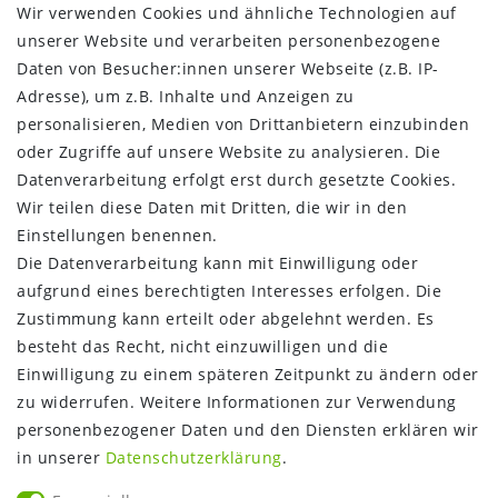
AGB
Wir verwenden Cookies und ähnliche Technologien auf
Barrierefreiheitserklärung
unserer Website und verarbeiten personenbezogene
Widerrufs­recht
Daten von Besucher:innen unserer Webseite (z.B. IP-
Kontakt
Adresse), um z.B. Inhalte und Anzeigen zu
Vertrag widerrufen
personalisieren, Medien von Drittanbietern einzubinden
oder Zugriffe auf unsere Website zu analysieren. Die
INFORMATIONEN:
Datenverarbeitung erfolgt erst durch gesetzte Cookies.
Wir teilen diese Daten mit Dritten, die wir in den
Zahlungsinformationen
Einstellungen benennen.
Versandinformationen
Die Datenverarbeitung kann mit Einwilligung oder
Über uns
aufgrund eines berechtigten Interesses erfolgen. Die
Gutschein
Zustimmung kann erteilt oder abgelehnt werden. Es
NEWS
besteht das Recht, nicht einzuwilligen und die
Google Maps
Einwilligung zu einem späteren Zeitpunkt zu ändern oder
Kundenbewertungen
zu widerrufen. Weitere Informationen zur Verwendung
SHOP:
personenbezogener Daten und den Diensten erklären wir
in unserer
Daten­schutz­erklärung
.
Kontakt
Mein Konto