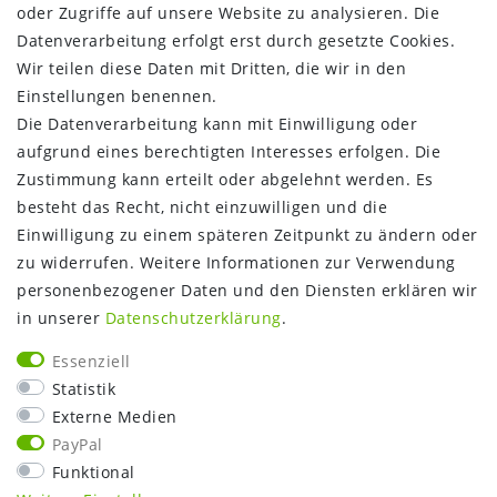
oder Zugriffe auf unsere Website zu analysieren. Die
INFORMATIONEN:
Datenverarbeitung erfolgt erst durch gesetzte Cookies.
Wir teilen diese Daten mit Dritten, die wir in den
Zahlungsinformationen
Einstellungen benennen.
Versandinformationen
Die Datenverarbeitung kann mit Einwilligung oder
Über uns
aufgrund eines berechtigten Interesses erfolgen. Die
Gutschein
Zustimmung kann erteilt oder abgelehnt werden. Es
NEWS
besteht das Recht, nicht einzuwilligen und die
Google Maps
Einwilligung zu einem späteren Zeitpunkt zu ändern oder
Kundenbewertungen
zu widerrufen. Weitere Informationen zur Verwendung
SHOP:
personenbezogener Daten und den Diensten erklären wir
in unserer
Daten­schutz­erklärung
.
Kontakt
Mein Konto
Essenziell
Warenkorb
Statistik
Kasse
Externe Medien
Vorteile
PayPal
Funktional