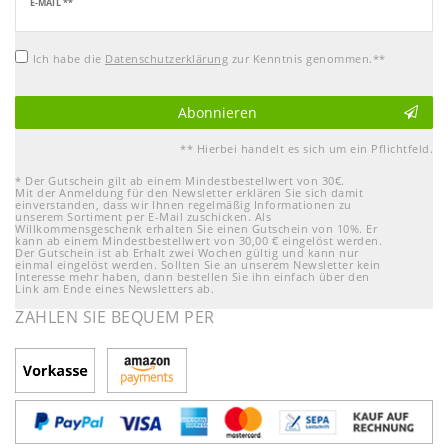
Newsletter
E-MAIL **
Honig
Ich habe die
Daten­schutz­erklärung
zur Kenntnis genommen.**
Abonnieren
** Hierbei handelt es sich um ein Pflichtfeld.
* Der Gutschein gilt ab einem Mindestbestellwert von 30€.
Mit der Anmeldung für den Newsletter erklären Sie sich damit
einverstanden, dass wir Ihnen regelmäßig Informationen zu
unserem Sortiment per E-Mail zuschicken. Als
Willkommensgeschenk erhalten Sie einen Gutschein von 10%. Er
kann ab einem Mindestbestellwert von 30,00 € eingelöst werden.
Der Gutschein ist ab Erhalt zwei Wochen gültig und kann nur
einmal eingelöst werden. Sollten Sie an unserem Newsletter kein
Interesse mehr haben, dann bestellen Sie ihn einfach über den
Link am Ende eines Newsletters ab.
ZAHLEN SIE BEQUEM PER