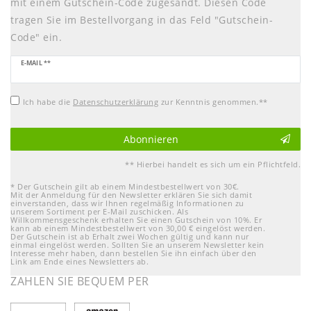
mit einem Gutschein-Code zugesandt. Diesen Code
tragen Sie im Bestellvorgang in das Feld "Gutschein-
Code" ein.
Newsletter
E-MAIL **
Honig
Ich habe die
Daten­schutz­erklärung
zur Kenntnis genommen.**
Abonnieren
** Hierbei handelt es sich um ein Pflichtfeld.
* Der Gutschein gilt ab einem Mindestbestellwert von 30€.
Mit der Anmeldung für den Newsletter erklären Sie sich damit
einverstanden, dass wir Ihnen regelmäßig Informationen zu
unserem Sortiment per E-Mail zuschicken. Als
Willkommensgeschenk erhalten Sie einen Gutschein von 10%. Er
kann ab einem Mindestbestellwert von 30,00 € eingelöst werden.
Der Gutschein ist ab Erhalt zwei Wochen gültig und kann nur
einmal eingelöst werden. Sollten Sie an unserem Newsletter kein
Interesse mehr haben, dann bestellen Sie ihn einfach über den
Link am Ende eines Newsletters ab.
ZAHLEN SIE BEQUEM PER