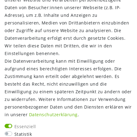
Widerrufs­recht
Daten von Besucher:innen unserer Webseite (z.B. IP-
Kontakt
Adresse), um z.B. Inhalte und Anzeigen zu
Vertrag widerrufen
personalisieren, Medien von Drittanbietern einzubinden
oder Zugriffe auf unsere Website zu analysieren. Die
INFORMATIONEN:
Datenverarbeitung erfolgt erst durch gesetzte Cookies.
Wir teilen diese Daten mit Dritten, die wir in den
Zahlungsinformationen
Einstellungen benennen.
Versandinformationen
Die Datenverarbeitung kann mit Einwilligung oder
Über uns
aufgrund eines berechtigten Interesses erfolgen. Die
Gutschein
Zustimmung kann erteilt oder abgelehnt werden. Es
NEWS
besteht das Recht, nicht einzuwilligen und die
Google Maps
Einwilligung zu einem späteren Zeitpunkt zu ändern oder
Kundenbewertungen
zu widerrufen. Weitere Informationen zur Verwendung
SHOP:
personenbezogener Daten und den Diensten erklären wir
in unserer
Daten­schutz­erklärung
.
Kontakt
Mein Konto
Essenziell
Warenkorb
Statistik