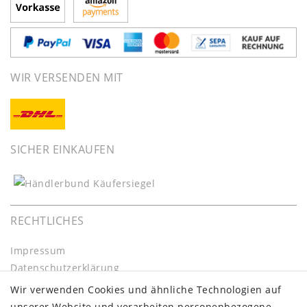
WIR VERSENDEN MIT
SICHER EINKAUFEN
RECHTLICHES
Impressum
Daten­schutz­erklärung
AGB
Wir verwenden Cookies und ähnliche Technologien auf
Barrierefreiheitserklärung
unserer Website und verarbeiten personenbezogene