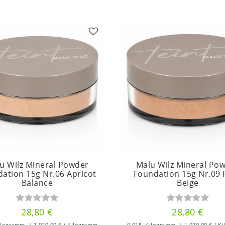
u Wilz Mineral Powder
Malu Wilz Mineral Po
ation 15g Nr.06 Apricot
Foundation 15g Nr.09 
Balance
Beige
28,80 €
28,80 €
ilogramm
| 1.920,00 € / Kilogramm
0.015
Kilogramm
| 1.920,00 € / K