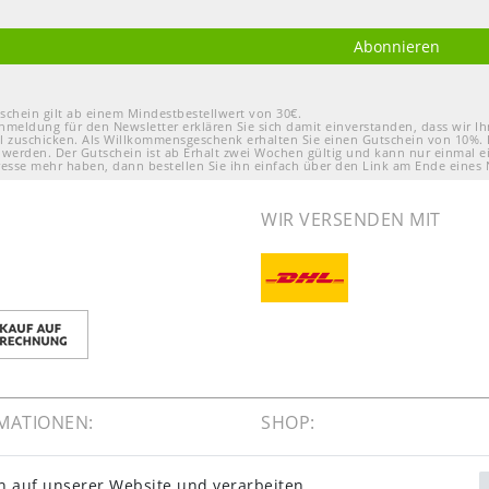
Abonnieren
schein gilt ab einem Mindestbestellwert von 30€.
nmeldung für den Newsletter erklären Sie sich damit einverstanden, dass wir 
l zuschicken. Als Willkommensgeschenk erhalten Sie einen Gutschein von 10%. 
 werden. Der Gutschein ist ab Erhalt zwei Wochen gültig und kann nur einmal e
resse mehr haben, dann bestellen Sie ihn einfach über den Link am Ende eines 
WIR VERSENDEN MIT
MATIONEN:
SHOP:
gsinformationen
Kontakt
n auf unserer Website und verarbeiten