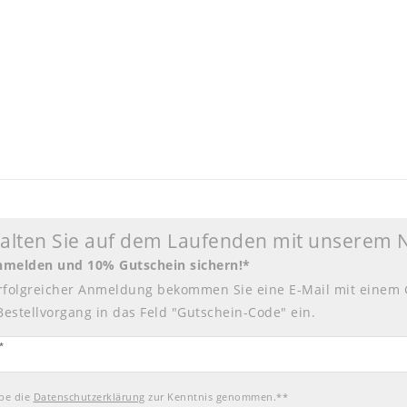
halten Sie auf dem Laufenden mit unserem 
anmelden und 10% Gutschein sichern!*
rfolgreicher Anmeldung bekommen Sie eine E-Mail mit einem 
Bestellvorgang in das Feld "Gutschein-Code" ein.
tter
*
abe die
Daten­schutz­erklärung
zur Kenntnis genommen.**