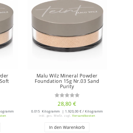
wder
Malu Wilz Mineral Powder
Soft
Foundation 15g Nr.03 Sand
Purity
28,80 €
ilogramm
0.015
Kilogramm
| 1.920,00 € / Kilogramm
sten
inkl. ges. MwSt.
zzgl.
Versandkosten
In den Warenkorb