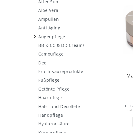
After Sun
Aloe Vera
Ampullen
Anti Aging
Augenpflege
BB & CC & DD Creams
Camouflage
Deo
Fruchtsäureprodukte
Ma
Fußpflege
Getönte Pflege
Haarpflege
15
G
Hals- und Decolleté
inkl
Handpflege
Hyaluronsäure
Körperpflege