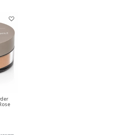
wder
Rose
ilogramm