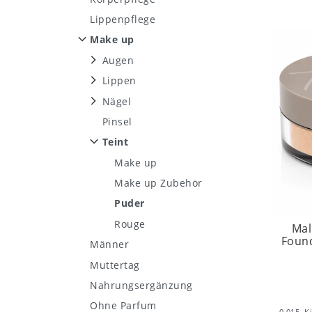
Lippenpflege
Make up
Augen
Lippen
Nägel
Pinsel
Teint
Make up
Make up Zubehör
Puder
Rouge
Mal
Found
Männer
Muttertag
Nahrungsergänzung
Ohne Parfum
0.015
K