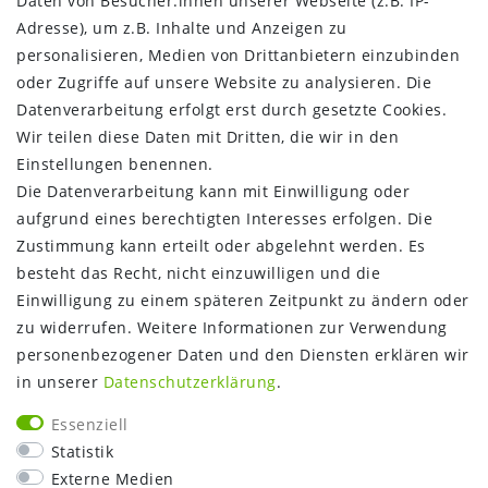
Daten von Besucher:innen unserer Webseite (z.B. IP-
Kontakt
Adresse), um z.B. Inhalte und Anzeigen zu
Vertrag widerrufen
personalisieren, Medien von Drittanbietern einzubinden
oder Zugriffe auf unsere Website zu analysieren. Die
INFORMATIONEN:
Datenverarbeitung erfolgt erst durch gesetzte Cookies.
Wir teilen diese Daten mit Dritten, die wir in den
Zahlungsinformationen
Einstellungen benennen.
Versandinformationen
Die Datenverarbeitung kann mit Einwilligung oder
Über uns
aufgrund eines berechtigten Interesses erfolgen. Die
Gutschein
Zustimmung kann erteilt oder abgelehnt werden. Es
NEWS
besteht das Recht, nicht einzuwilligen und die
Google Maps
Einwilligung zu einem späteren Zeitpunkt zu ändern oder
Kundenbewertungen
zu widerrufen. Weitere Informationen zur Verwendung
SHOP:
personenbezogener Daten und den Diensten erklären wir
in unserer
Daten­schutz­erklärung
.
Kontakt
Mein Konto
Essenziell
Warenkorb
Statistik
Kasse
Externe Medien