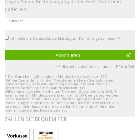
tragen Sie im Bestellvorgang in das Feld "Gutschein-
Code" ein.
Newsletter
E-MAIL **
Honig
Ich habe die
Daten­schutz­erklärung
zur Kenntnis genommen.**
Abonnieren
** Hierbei handelt es sich um ein Pflichtfeld.
* Der Gutschein gilt ab einem Mindestbestellwert von 30€.
Mit der Anmeldung für den Newsletter erklären Sie sich damit
einverstanden, dass wir Ihnen regelmäßig Informationen zu
unserem Sortiment per E-Mail zuschicken. Als
Willkommensgeschenk erhalten Sie einen Gutschein von 10%. Er
kann ab einem Mindestbestellwert von 30,00 € eingelöst werden.
Der Gutschein ist ab Erhalt zwei Wochen gültig und kann nur
einmal eingelöst werden. Sollten Sie an unserem Newsletter kein
Interesse mehr haben, dann bestellen Sie ihn einfach über den
Link am Ende eines Newsletters ab.
ZAHLEN SIE BEQUEM PER