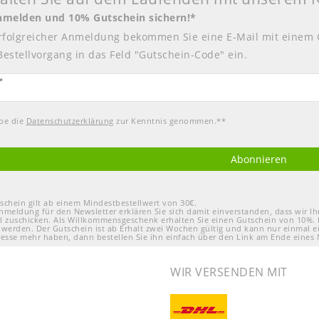
anmelden und 10% Gutschein sichern!*
rfolgreicher Anmeldung bekommen Sie eine E-Mail mit einem 
Bestellvorgang in das Feld "Gutschein-Code" ein.
tter
*
abe die
Daten­schutz­erklärung
zur Kenntnis genommen.**
Abonnieren
schein gilt ab einem Mindestbestellwert von 30€.
nmeldung für den Newsletter erklären Sie sich damit einverstanden, dass wir 
l zuschicken. Als Willkommensgeschenk erhalten Sie einen Gutschein von 10%. 
 werden. Der Gutschein ist ab Erhalt zwei Wochen gültig und kann nur einmal e
resse mehr haben, dann bestellen Sie ihn einfach über den Link am Ende eines 
WIR VERSENDEN MIT