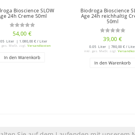
droga Bioscience SLOW
Biodroga Bioscience 
Age 24h Creme 50ml
Age 24h reichhaltig C
50ml
54,00 €
39,00 €
.05
Liter
| 1.080,00 € / Liter
. ges. MwSt.
zzgl.
Versandkosten
0.05
Liter
| 780,00 € / Lite
inkl. ges. MwSt.
zzgl.
Versandko
In den Warenkorb
In den Warenkorb
halten Sie auf dem Laufenden mit unserem 