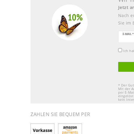
Jetzt 
Nach e
Sie im 
Newsle
E-MAIL *
Honig
Ich h
* Der Gut
Mit der A
per E-Mai
eingelöst
kein Inte
ZAHLEN SIE BEQUEM PER