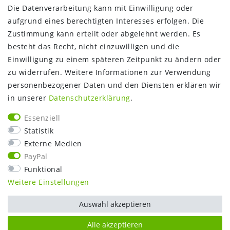
Die Datenverarbeitung kann mit Einwilligung oder
Über uns
aufgrund eines berechtigten Interesses erfolgen. Die
Gutschein
Zustimmung kann erteilt oder abgelehnt werden. Es
NEWS
besteht das Recht, nicht einzuwilligen und die
Google Maps
Einwilligung zu einem späteren Zeitpunkt zu ändern oder
Kundenbewertungen
zu widerrufen. Weitere Informationen zur Verwendung
SHOP:
personenbezogener Daten und den Diensten erklären wir
in unserer
Daten­schutz­erklärung
.
Kontakt
Mein Konto
Essenziell
Warenkorb
Statistik
Kasse
Externe Medien
Vorteile
PayPal
Funktional
Weitere Einstellungen
Auswahl akzeptieren
Alle akzeptieren