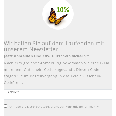
Wir halten Sie auf dem Laufenden mit
unserem Newsletter
Jetzt anmelden und 10% Gutschein sichern!*
Nach erfolgreicher Anmeldung bekommen Sie eine E-Mail
mit einem Gutschein-Code zugesandt. Diesen Code
tragen Sie im Bestellvorgang in das Feld "Gutschein-
Code" ein.
Newsletter
E-MAIL **
Honig
Ich habe die
Daten­schutz­erklärung
zur Kenntnis genommen.**