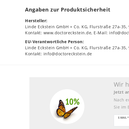
Angaben zur Produktsicherheit
Hersteller:
Linde Eckstein GmbH + Co. KG
Flurstraße
27a-35
Kontakt:
www.doctoreckstein.de
E-Mail:
info@doc
EU-Verantwortliche Person:
Linde Eckstein GmbH + Co. KG
Flurstraße
27a-35
Kontakt:
info@doctoreckstein.de
Wir 
Jetzt 
Nach e
Sie im 
Newsle
E-MAIL *
Honig