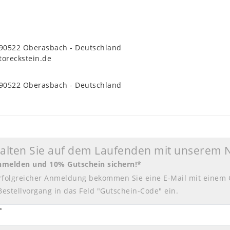
90522
Oberasbach
Deutschland
toreckstein.de
90522
Oberasbach
Deutschland
halten Sie auf dem Laufenden mit unserem 
anmelden und 10% Gutschein sichern!*
rfolgreicher Anmeldung bekommen Sie eine E-Mail mit einem 
Bestellvorgang in das Feld "Gutschein-Code" ein.
tter
*