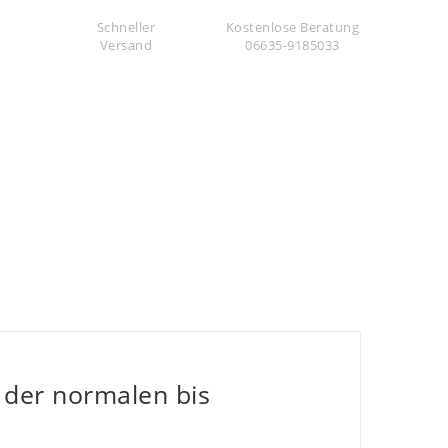
Schneller
Kostenlose Beratung
Versand
06635-9185033
 der normalen bis