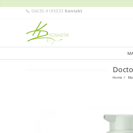
📞 06635-9185033
Kontakt
M
Docto
Home
Ma