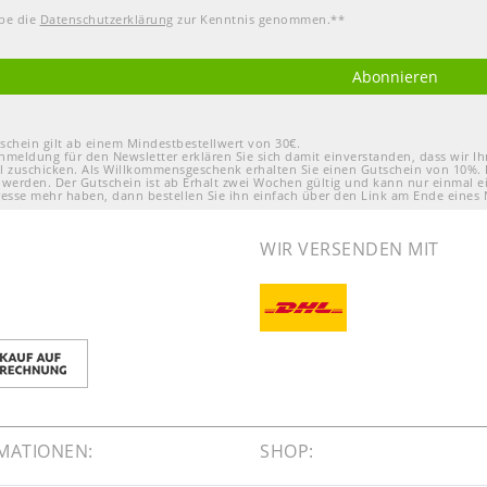
abe die
Daten­schutz­erklärung
zur Kenntnis genommen.**
Abonnieren
schein gilt ab einem Mindestbestellwert von 30€.
nmeldung für den Newsletter erklären Sie sich damit einverstanden, dass wir 
l zuschicken. Als Willkommensgeschenk erhalten Sie einen Gutschein von 10%. 
 werden. Der Gutschein ist ab Erhalt zwei Wochen gültig und kann nur einmal e
resse mehr haben, dann bestellen Sie ihn einfach über den Link am Ende eines 
WIR VERSENDEN MIT
MATIONEN:
SHOP: