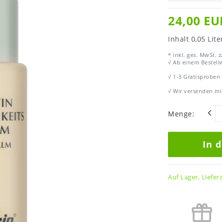
24,00 E
Inhalt
0,05
Lite
* inkl. ges. MwSt. z
√ Ab einem Bestellw
√ 1-3 Gratisproben
√ Wir versenden mi
Menge:
In 
Auf Lager, Liefer