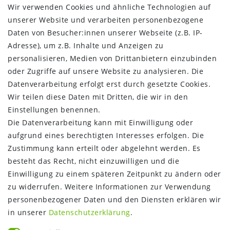
AGB
Wir verwenden Cookies und ähnliche Technologien auf
Barrierefreiheitserklärung
unserer Website und verarbeiten personenbezogene
Widerrufs­recht
Daten von Besucher:innen unserer Webseite (z.B. IP-
Kontakt
Adresse), um z.B. Inhalte und Anzeigen zu
Vertrag widerrufen
personalisieren, Medien von Drittanbietern einzubinden
oder Zugriffe auf unsere Website zu analysieren. Die
INFORMATIONEN:
Datenverarbeitung erfolgt erst durch gesetzte Cookies.
Wir teilen diese Daten mit Dritten, die wir in den
Zahlungsinformationen
Einstellungen benennen.
Versandinformationen
Die Datenverarbeitung kann mit Einwilligung oder
Über uns
aufgrund eines berechtigten Interesses erfolgen. Die
Gutschein
Zustimmung kann erteilt oder abgelehnt werden. Es
NEWS
besteht das Recht, nicht einzuwilligen und die
Google Maps
Einwilligung zu einem späteren Zeitpunkt zu ändern oder
Kundenbewertungen
zu widerrufen. Weitere Informationen zur Verwendung
SHOP:
personenbezogener Daten und den Diensten erklären wir
in unserer
Daten­schutz­erklärung
.
Kontakt
Mein Konto