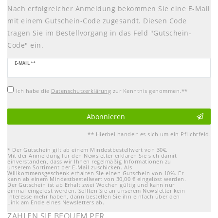
Nach erfolgreicher Anmeldung bekommen Sie eine E-Mail
mit einem Gutschein-Code zugesandt. Diesen Code
tragen Sie im Bestellvorgang in das Feld "Gutschein-
Code" ein.
Newsletter
E-MAIL **
Honig
Ich habe die
Daten­schutz­erklärung
zur Kenntnis genommen.**
Abonnieren
** Hierbei handelt es sich um ein Pflichtfeld.
* Der Gutschein gilt ab einem Mindestbestellwert von 30€.
Mit der Anmeldung für den Newsletter erklären Sie sich damit
einverstanden, dass wir Ihnen regelmäßig Informationen zu
unserem Sortiment per E-Mail zuschicken. Als
Willkommensgeschenk erhalten Sie einen Gutschein von 10%. Er
kann ab einem Mindestbestellwert von 30,00 € eingelöst werden.
Der Gutschein ist ab Erhalt zwei Wochen gültig und kann nur
einmal eingelöst werden. Sollten Sie an unserem Newsletter kein
Interesse mehr haben, dann bestellen Sie ihn einfach über den
Link am Ende eines Newsletters ab.
ZAHLEN SIE BEQUEM PER