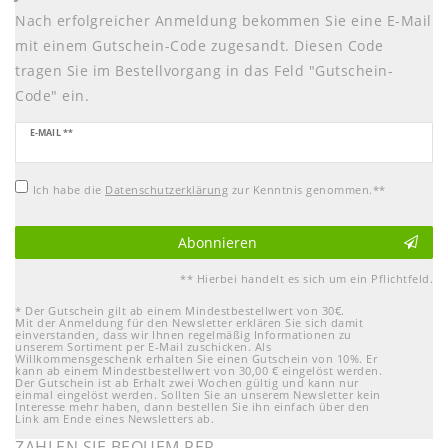
Nach erfolgreicher Anmeldung bekommen Sie eine E-Mail
mit einem Gutschein-Code zugesandt. Diesen Code
tragen Sie im Bestellvorgang in das Feld "Gutschein-
Code" ein.
Newsletter
E-MAIL **
Honig
Ich habe die
Daten­schutz­erklärung
zur Kenntnis genommen.**
Abonnieren
** Hierbei handelt es sich um ein Pflichtfeld.
* Der Gutschein gilt ab einem Mindestbestellwert von 30€.
Mit der Anmeldung für den Newsletter erklären Sie sich damit
einverstanden, dass wir Ihnen regelmäßig Informationen zu
unserem Sortiment per E-Mail zuschicken. Als
Willkommensgeschenk erhalten Sie einen Gutschein von 10%. Er
kann ab einem Mindestbestellwert von 30,00 € eingelöst werden.
Der Gutschein ist ab Erhalt zwei Wochen gültig und kann nur
einmal eingelöst werden. Sollten Sie an unserem Newsletter kein
Interesse mehr haben, dann bestellen Sie ihn einfach über den
Link am Ende eines Newsletters ab.
ZAHLEN SIE BEQUEM PER