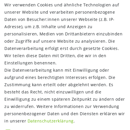
AGB
Wir verwenden Cookies und ähnliche Technologien auf
Barrierefreiheitserklärung
unserer Website und verarbeiten personenbezogene
Widerrufs­recht
Daten von Besucher:innen unserer Webseite (z.B. IP-
Kontakt
Adresse), um z.B. Inhalte und Anzeigen zu
Vertrag widerrufen
personalisieren, Medien von Drittanbietern einzubinden
oder Zugriffe auf unsere Website zu analysieren. Die
INFORMATIONEN:
Datenverarbeitung erfolgt erst durch gesetzte Cookies.
Wir teilen diese Daten mit Dritten, die wir in den
Zahlungsinformationen
Einstellungen benennen.
Versandinformationen
Die Datenverarbeitung kann mit Einwilligung oder
Über uns
aufgrund eines berechtigten Interesses erfolgen. Die
Gutschein
Zustimmung kann erteilt oder abgelehnt werden. Es
NEWS
besteht das Recht, nicht einzuwilligen und die
Google Maps
Einwilligung zu einem späteren Zeitpunkt zu ändern oder
Kundenbewertungen
zu widerrufen. Weitere Informationen zur Verwendung
SHOP:
personenbezogener Daten und den Diensten erklären wir
in unserer
Daten­schutz­erklärung
.
Kontakt