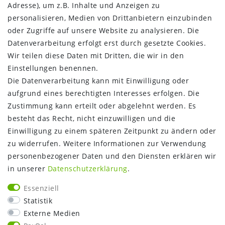
Kontakt
Adresse), um z.B. Inhalte und Anzeigen zu
Vertrag widerrufen
personalisieren, Medien von Drittanbietern einzubinden
oder Zugriffe auf unsere Website zu analysieren. Die
INFORMATIONEN:
Datenverarbeitung erfolgt erst durch gesetzte Cookies.
Wir teilen diese Daten mit Dritten, die wir in den
Zahlungsinformationen
Einstellungen benennen.
Versandinformationen
Die Datenverarbeitung kann mit Einwilligung oder
Über uns
aufgrund eines berechtigten Interesses erfolgen. Die
Gutschein
Zustimmung kann erteilt oder abgelehnt werden. Es
NEWS
besteht das Recht, nicht einzuwilligen und die
Google Maps
Einwilligung zu einem späteren Zeitpunkt zu ändern oder
Kundenbewertungen
zu widerrufen. Weitere Informationen zur Verwendung
SHOP:
personenbezogener Daten und den Diensten erklären wir
in unserer
Daten­schutz­erklärung
.
Kontakt
Mein Konto
Essenziell
Warenkorb
Statistik
Kasse
Externe Medien
Vorteile