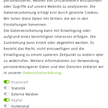
personalisieren, Medien von Drittanbietern einzubinden
oder Zugriffe auf unsere Website zu analysieren. Die
INFORMATIONEN:
Datenverarbeitung erfolgt erst durch gesetzte Cookies.
Wir teilen diese Daten mit Dritten, die wir in den
Zahlungsinformationen
Einstellungen benennen.
Versandinformationen
Die Datenverarbeitung kann mit Einwilligung oder
Über uns
aufgrund eines berechtigten Interesses erfolgen. Die
Gutschein
Zustimmung kann erteilt oder abgelehnt werden. Es
NEWS
besteht das Recht, nicht einzuwilligen und die
Google Maps
Einwilligung zu einem späteren Zeitpunkt zu ändern oder
Kundenbewertungen
zu widerrufen. Weitere Informationen zur Verwendung
SHOP:
personenbezogener Daten und den Diensten erklären wir
in unserer
Daten­schutz­erklärung
.
Kontakt
Mein Konto
Essenziell
Warenkorb
Statistik
Kasse
Externe Medien
Vorteile
PayPal
Funktional