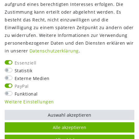
aufgrund eines berechtigten Interesses erfolgen. Die
Gutschein
Zustimmung kann erteilt oder abgelehnt werden. Es
NEWS
besteht das Recht, nicht einzuwilligen und die
Google Maps
Einwilligung zu einem späteren Zeitpunkt zu ändern oder
Kundenbewertungen
zu widerrufen. Weitere Informationen zur Verwendung
SHOP:
personenbezogener Daten und den Diensten erklären wir
in unserer
Daten­schutz­erklärung
.
Kontakt
Mein Konto
Essenziell
Warenkorb
Statistik
Kasse
Externe Medien
Vorteile
PayPal
Funktional
Weitere Einstellungen
Auswahl akzeptieren
Alle akzeptieren