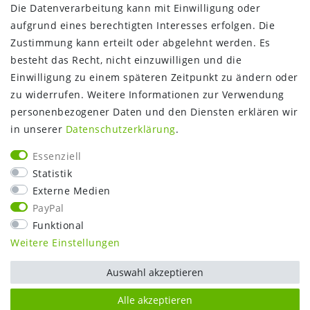
Die Datenverarbeitung kann mit Einwilligung oder
Über uns
aufgrund eines berechtigten Interesses erfolgen. Die
Gutschein
Zustimmung kann erteilt oder abgelehnt werden. Es
NEWS
besteht das Recht, nicht einzuwilligen und die
Google Maps
Einwilligung zu einem späteren Zeitpunkt zu ändern oder
Kundenbewertungen
zu widerrufen. Weitere Informationen zur Verwendung
SHOP:
personenbezogener Daten und den Diensten erklären wir
in unserer
Daten­schutz­erklärung
.
Kontakt
Mein Konto
Essenziell
Warenkorb
Statistik
Kasse
Externe Medien
Vorteile
PayPal
Funktional
Weitere Einstellungen
Auswahl akzeptieren
Alle akzeptieren