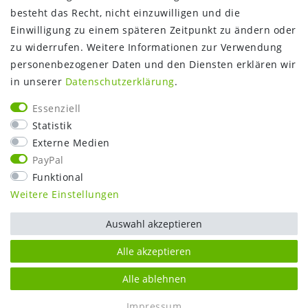
besteht das Recht, nicht einzuwilligen und die
Google Maps
Einwilligung zu einem späteren Zeitpunkt zu ändern oder
Kundenbewertungen
zu widerrufen. Weitere Informationen zur Verwendung
SHOP:
personenbezogener Daten und den Diensten erklären wir
in unserer
Daten­schutz­erklärung
.
Kontakt
Mein Konto
Essenziell
Warenkorb
Statistik
Kasse
Externe Medien
Vorteile
PayPal
Funktional
Weitere Einstellungen
Auswahl akzeptieren
Alle akzeptieren
Alle ablehnen
SEHR GUT
(5 / 5)
Impressum