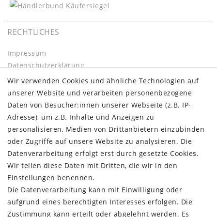
RECHTLICHES
Impressum
Daten­schutz­erklärung
AGB
Wir verwenden Cookies und ähnliche Technologien auf
Barrierefreiheitserklärung
unserer Website und verarbeiten personenbezogene
Widerrufs­recht
Daten von Besucher:innen unserer Webseite (z.B. IP-
Kontakt
Adresse), um z.B. Inhalte und Anzeigen zu
Vertrag widerrufen
personalisieren, Medien von Drittanbietern einzubinden
oder Zugriffe auf unsere Website zu analysieren. Die
INFORMATIONEN:
Datenverarbeitung erfolgt erst durch gesetzte Cookies.
Wir teilen diese Daten mit Dritten, die wir in den
Zahlungsinformationen
Einstellungen benennen.
Versandinformationen
Die Datenverarbeitung kann mit Einwilligung oder
Über uns
aufgrund eines berechtigten Interesses erfolgen. Die
Gutschein
Zustimmung kann erteilt oder abgelehnt werden. Es
NEWS