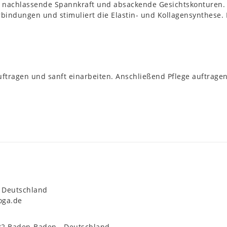
uf nachlassende Spannkraft und absackende Gesichtskonturen. 
rbindungen und stimuliert die Elastin- und Kollagensynthese.
uftragen und sanft einarbeiten. Anschließend Pflege auftragen
Deutschland
oga.de
32
Baden-Baden
Deutschland