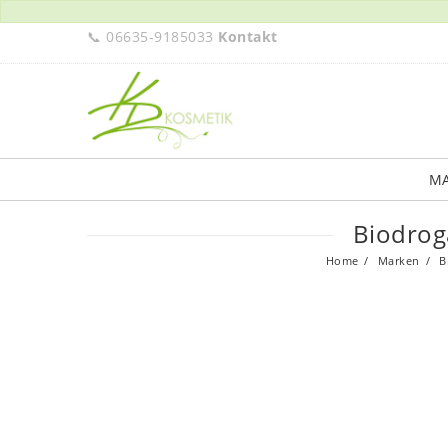
📞 06635-9185033
Kontakt
M
Biodrog
Home
Marken
B