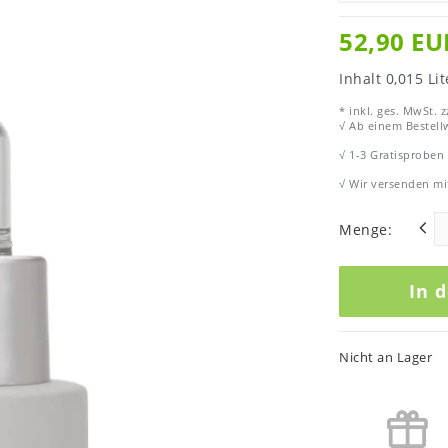
52,90 E
Inhalt
0,015
Lit
* inkl. ges. MwSt. z
√ Ab einem Bestellw
√ 1-3 Gratisproben
√ Wir versenden mi
Menge:
In 
Nicht an Lager