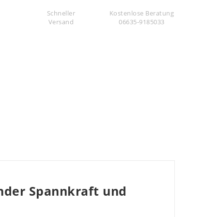
Schneller
Kostenlose Beratung
Versand
06635-9185033
nder Spannkraft und