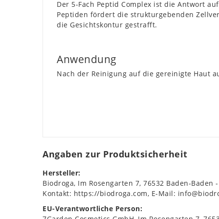
Der 5-Fach Peptid Complex ist die Antwort a
Peptiden fördert die strukturgebenden Zellve
die Gesichtskontur gestrafft.
Anwendung
Nach der Reinigung auf die gereinigte Haut a
Angaben zur Produktsicherheit
Hersteller:
Biodroga
Im Rosengarten
7
76532
Baden-Baden
Kontakt:
https://biodroga.com
E-Mail:
info@biodr
EU-Verantwortliche Person:
7Garden Cosmetics GmbH
Im Rosengarten
7
765