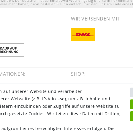
 werden. Der Gutschein ist ab Erhalt zwei Wochen gültig und kann nur einmal e
resse mehr haben, dann bestellen Sie ihn einfach über den Link am Ende eines 
WIR VERSENDEN MIT
MATIONEN:
SHOP:
gsinformationen
Kontakt
n auf unserer Website und verarbeiten
dinformationen
Mein Konto
er Webseite (z.B. IP-Adresse), um z.B. Inhalte und
ns
Warenkorb
ietern einzubinden oder Zugriffe auf unsere Website zu
ein
Kasse
rch gesetzte Cookies. Wir teilen diese Daten mit Dritten,
Vorteile
 Maps
 aufgrund eines berechtigten Interesses erfolgen. Die
bewertungen