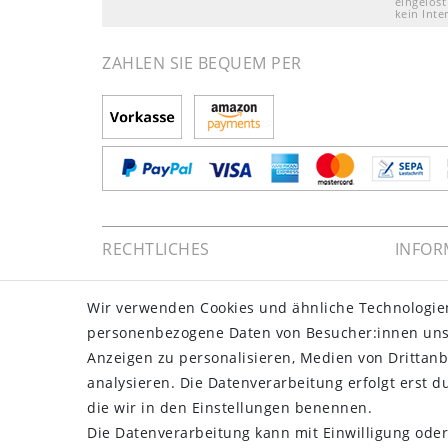
eingelöst
kein Inte
ZAHLEN SIE BEQUEM PER
RECHTLICHES
INFOR
Impressum
Zahlun
Wir verwenden Cookies und ähnliche Technologie
Daten­schutz­erklärung
Versan
personenbezogene Daten von Besucher:innen unser
AGB
Über u
Anzeigen zu personalisieren, Medien von Drittanb
Barrierefreiheitserklärung
Gutsch
analysieren. Die Datenverarbeitung erfolgt erst du
Widerrufs­recht
NEWS
die wir in den Einstellungen benennen.
Kontakt
Google
Die Datenverarbeitung kann mit Einwilligung oder
Kunden
Vertrag widerrufen