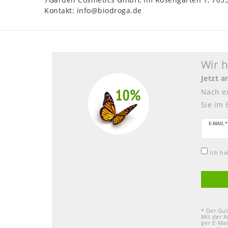
Kontakt:
info@biodroga.de
Wir 
Jetzt 
Nach e
Sie im 
Newsle
E-MAIL *
Honig
Ich h
* Der Gut
Mit der A
per E-Mai