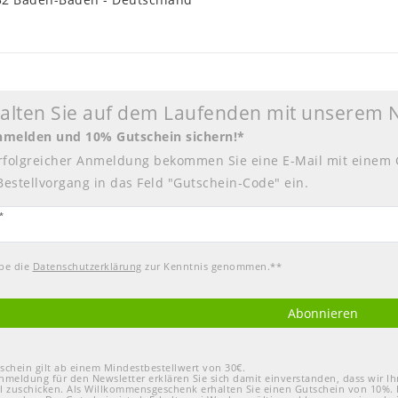
halten Sie auf dem Laufenden mit unserem 
anmelden und 10% Gutschein sichern!*
rfolgreicher Anmeldung bekommen Sie eine E-Mail mit einem 
Bestellvorgang in das Feld "Gutschein-Code" ein.
tter
*
abe die
Daten­schutz­erklärung
zur Kenntnis genommen.**
Abonnieren
schein gilt ab einem Mindestbestellwert von 30€.
nmeldung für den Newsletter erklären Sie sich damit einverstanden, dass wir 
l zuschicken. Als Willkommensgeschenk erhalten Sie einen Gutschein von 10%. 