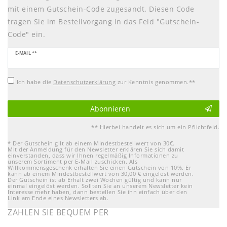
mit einem Gutschein-Code zugesandt. Diesen Code
tragen Sie im Bestellvorgang in das Feld "Gutschein-
Code" ein.
Newsletter
E-MAIL **
Honig
Ich habe die
Daten­schutz­erklärung
zur Kenntnis genommen.**
Abonnieren
** Hierbei handelt es sich um ein Pflichtfeld.
* Der Gutschein gilt ab einem Mindestbestellwert von 30€.
Mit der Anmeldung für den Newsletter erklären Sie sich damit
einverstanden, dass wir Ihnen regelmäßig Informationen zu
unserem Sortiment per E-Mail zuschicken. Als
Willkommensgeschenk erhalten Sie einen Gutschein von 10%. Er
kann ab einem Mindestbestellwert von 30,00 € eingelöst werden.
Der Gutschein ist ab Erhalt zwei Wochen gültig und kann nur
einmal eingelöst werden. Sollten Sie an unserem Newsletter kein
Interesse mehr haben, dann bestellen Sie ihn einfach über den
Link am Ende eines Newsletters ab.
ZAHLEN SIE BEQUEM PER