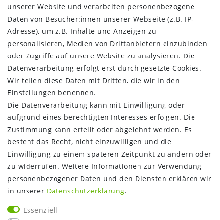
Barrierefreiheitserklärung
unserer Website und verarbeiten personenbezogene
Widerrufs­recht
Daten von Besucher:innen unserer Webseite (z.B. IP-
Kontakt
Adresse), um z.B. Inhalte und Anzeigen zu
Vertrag widerrufen
personalisieren, Medien von Drittanbietern einzubinden
oder Zugriffe auf unsere Website zu analysieren. Die
INFORMATIONEN:
Datenverarbeitung erfolgt erst durch gesetzte Cookies.
Wir teilen diese Daten mit Dritten, die wir in den
Zahlungsinformationen
Einstellungen benennen.
Versandinformationen
Die Datenverarbeitung kann mit Einwilligung oder
Über uns
aufgrund eines berechtigten Interesses erfolgen. Die
Gutschein
Zustimmung kann erteilt oder abgelehnt werden. Es
NEWS
besteht das Recht, nicht einzuwilligen und die
Google Maps
Einwilligung zu einem späteren Zeitpunkt zu ändern oder
Kundenbewertungen
zu widerrufen. Weitere Informationen zur Verwendung
SHOP:
personenbezogener Daten und den Diensten erklären wir
in unserer
Daten­schutz­erklärung
.
Kontakt
Mein Konto
Essenziell
Warenkorb