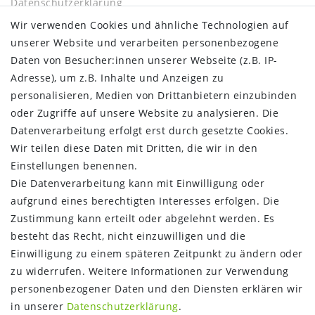
Daten­schutz­erklärung
AGB
Wir verwenden Cookies und ähnliche Technologien auf
Barrierefreiheitserklärung
unserer Website und verarbeiten personenbezogene
Widerrufs­recht
Daten von Besucher:innen unserer Webseite (z.B. IP-
Kontakt
Adresse), um z.B. Inhalte und Anzeigen zu
Vertrag widerrufen
personalisieren, Medien von Drittanbietern einzubinden
oder Zugriffe auf unsere Website zu analysieren. Die
INFORMATIONEN:
Datenverarbeitung erfolgt erst durch gesetzte Cookies.
Wir teilen diese Daten mit Dritten, die wir in den
Zahlungsinformationen
Einstellungen benennen.
Versandinformationen
Die Datenverarbeitung kann mit Einwilligung oder
Über uns
aufgrund eines berechtigten Interesses erfolgen. Die
Gutschein
Zustimmung kann erteilt oder abgelehnt werden. Es
NEWS
besteht das Recht, nicht einzuwilligen und die
Google Maps
Einwilligung zu einem späteren Zeitpunkt zu ändern oder
Kundenbewertungen
zu widerrufen. Weitere Informationen zur Verwendung
SHOP:
personenbezogener Daten und den Diensten erklären wir
in unserer
Daten­schutz­erklärung
.
Kontakt