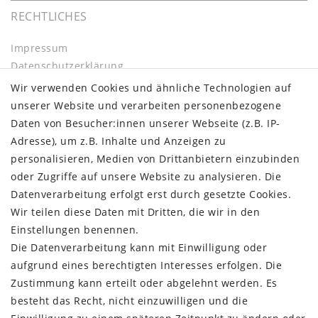
RECHTLICHES
Impressum
Daten­schutz­erklärung
AGB
Wir verwenden Cookies und ähnliche Technologien auf
Barrierefreiheitserklärung
unserer Website und verarbeiten personenbezogene
Widerrufs­recht
Daten von Besucher:innen unserer Webseite (z.B. IP-
Kontakt
Adresse), um z.B. Inhalte und Anzeigen zu
Vertrag widerrufen
personalisieren, Medien von Drittanbietern einzubinden
oder Zugriffe auf unsere Website zu analysieren. Die
INFORMATIONEN:
Datenverarbeitung erfolgt erst durch gesetzte Cookies.
Wir teilen diese Daten mit Dritten, die wir in den
Zahlungsinformationen
Einstellungen benennen.
Versandinformationen
Die Datenverarbeitung kann mit Einwilligung oder
Über uns
aufgrund eines berechtigten Interesses erfolgen. Die
Gutschein
Zustimmung kann erteilt oder abgelehnt werden. Es
NEWS
besteht das Recht, nicht einzuwilligen und die
Google Maps