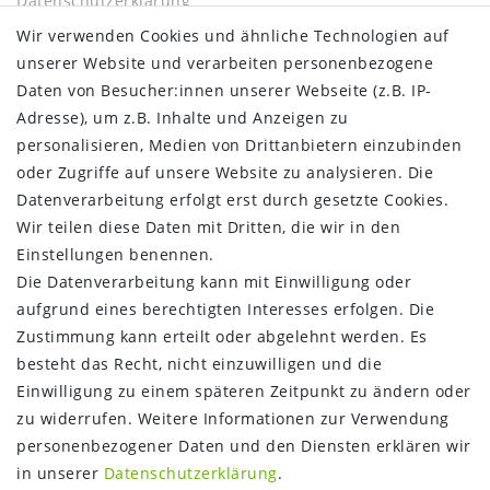
Daten­schutz­erklärung
AGB
Wir verwenden Cookies und ähnliche Technologien auf
Barrierefreiheitserklärung
unserer Website und verarbeiten personenbezogene
Widerrufs­recht
Daten von Besucher:innen unserer Webseite (z.B. IP-
Kontakt
Adresse), um z.B. Inhalte und Anzeigen zu
Vertrag widerrufen
personalisieren, Medien von Drittanbietern einzubinden
oder Zugriffe auf unsere Website zu analysieren. Die
INFORMATIONEN:
Datenverarbeitung erfolgt erst durch gesetzte Cookies.
Wir teilen diese Daten mit Dritten, die wir in den
Zahlungsinformationen
Einstellungen benennen.
Versandinformationen
Die Datenverarbeitung kann mit Einwilligung oder
Über uns
aufgrund eines berechtigten Interesses erfolgen. Die
Gutschein
Zustimmung kann erteilt oder abgelehnt werden. Es
NEWS
besteht das Recht, nicht einzuwilligen und die
Google Maps
Einwilligung zu einem späteren Zeitpunkt zu ändern oder
Kundenbewertungen
zu widerrufen. Weitere Informationen zur Verwendung
SHOP:
personenbezogener Daten und den Diensten erklären wir
in unserer
Daten­schutz­erklärung
.
Kontakt