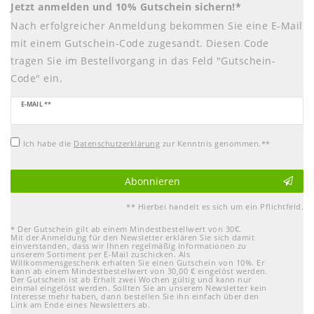
Jetzt anmelden und 10% Gutschein sichern!*
Nach erfolgreicher Anmeldung bekommen Sie eine E-Mail
mit einem Gutschein-Code zugesandt. Diesen Code
tragen Sie im Bestellvorgang in das Feld "Gutschein-
Code" ein.
Newsletter
E-MAIL **
Honig
Ich habe die
Daten­schutz­erklärung
zur Kenntnis genommen.**
Abonnieren
** Hierbei handelt es sich um ein Pflichtfeld.
* Der Gutschein gilt ab einem Mindestbestellwert von 30€.
Mit der Anmeldung für den Newsletter erklären Sie sich damit
einverstanden, dass wir Ihnen regelmäßig Informationen zu
unserem Sortiment per E-Mail zuschicken. Als
Willkommensgeschenk erhalten Sie einen Gutschein von 10%. Er
kann ab einem Mindestbestellwert von 30,00 € eingelöst werden.
Der Gutschein ist ab Erhalt zwei Wochen gültig und kann nur
einmal eingelöst werden. Sollten Sie an unserem Newsletter kein
Interesse mehr haben, dann bestellen Sie ihn einfach über den
Link am Ende eines Newsletters ab.