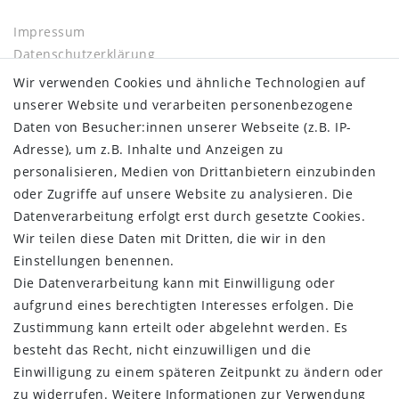
Impressum
Daten­schutz­erklärung
AGB
Wir verwenden Cookies und ähnliche Technologien auf
Barrierefreiheitserklärung
unserer Website und verarbeiten personenbezogene
Widerrufs­recht
Daten von Besucher:innen unserer Webseite (z.B. IP-
Kontakt
Adresse), um z.B. Inhalte und Anzeigen zu
Vertrag widerrufen
personalisieren, Medien von Drittanbietern einzubinden
oder Zugriffe auf unsere Website zu analysieren. Die
INFORMATIONEN:
Datenverarbeitung erfolgt erst durch gesetzte Cookies.
Wir teilen diese Daten mit Dritten, die wir in den
Zahlungsinformationen
Einstellungen benennen.
Versandinformationen
Die Datenverarbeitung kann mit Einwilligung oder
Über uns
aufgrund eines berechtigten Interesses erfolgen. Die
Gutschein
Zustimmung kann erteilt oder abgelehnt werden. Es
NEWS
besteht das Recht, nicht einzuwilligen und die
Google Maps
Einwilligung zu einem späteren Zeitpunkt zu ändern oder
Kundenbewertungen
zu widerrufen. Weitere Informationen zur Verwendung