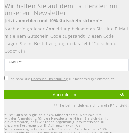
Wir halten Sie auf dem Laufenden mit
unserem Newsletter
Jetzt anmelden und 10% Gutschein sichern!*
Nach erfolgreicher Anmeldung bekommen Sie eine E-Mail
mit einem Gutschein-Code zugesandt. Diesen Code
tragen Sie im Bestellvorgang in das Feld "Gutschein-
Code" ein.
Newsletter
E-MAIL **
Honig
Ich habe die
Daten­schutz­erklärung
zur Kenntnis genommen.**
Abonnieren
** Hierbei handelt es sich um ein Pflichtfeld.
* Der Gutschein gilt ab einem Mindestbestellwert von 30€.
Mit der Anmeldung für den Newsletter erklären Sie sich damit
einverstanden, dass wir Ihnen regelmäßig Informationen zu
unserem Sortiment per E-Mail zuschicken. Als
Willkommensgeschenk erhalten Sie einen Gutschein von 10%. Er
kann ab einem Mindestbestellwert von 30,00 € eingelöst werden.