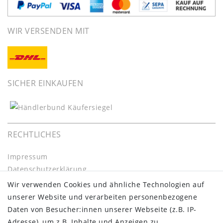
WIR VERSENDEN MIT
SICHER EINKAUFEN
RECHTLICHES
Impressum
Daten­schutz­erklärung
AGB
Wir verwenden Cookies und ähnliche Technologien auf
Barrierefreiheitserklärung
unserer Website und verarbeiten personenbezogene
Widerrufs­recht
Daten von Besucher:innen unserer Webseite (z.B. IP-
Kontakt
Adresse), um z.B. Inhalte und Anzeigen zu