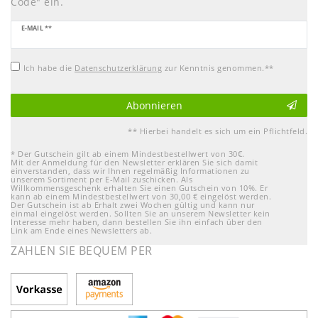
Code" ein.
Newsletter
E-MAIL **
Honig
Ich habe die
Daten­schutz­erklärung
zur Kenntnis genommen.**
Abonnieren
** Hierbei handelt es sich um ein Pflichtfeld.
* Der Gutschein gilt ab einem Mindestbestellwert von 30€.
Mit der Anmeldung für den Newsletter erklären Sie sich damit
einverstanden, dass wir Ihnen regelmäßig Informationen zu
unserem Sortiment per E-Mail zuschicken. Als
Willkommensgeschenk erhalten Sie einen Gutschein von 10%. Er
kann ab einem Mindestbestellwert von 30,00 € eingelöst werden.
Der Gutschein ist ab Erhalt zwei Wochen gültig und kann nur
einmal eingelöst werden. Sollten Sie an unserem Newsletter kein
Interesse mehr haben, dann bestellen Sie ihn einfach über den
Link am Ende eines Newsletters ab.
ZAHLEN SIE BEQUEM PER