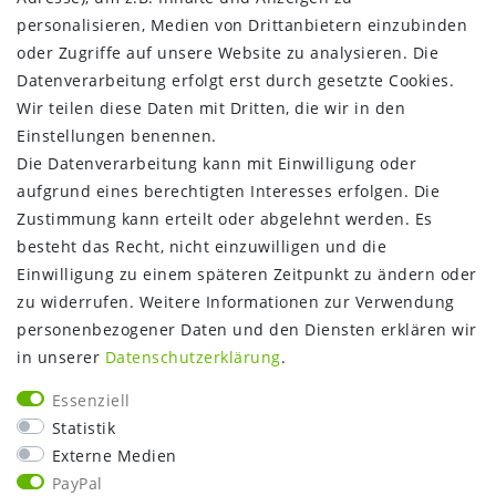
Vertrag widerrufen
personalisieren, Medien von Drittanbietern einzubinden
oder Zugriffe auf unsere Website zu analysieren. Die
INFORMATIONEN:
Datenverarbeitung erfolgt erst durch gesetzte Cookies.
Wir teilen diese Daten mit Dritten, die wir in den
Zahlungsinformationen
Einstellungen benennen.
Versandinformationen
Die Datenverarbeitung kann mit Einwilligung oder
Über uns
aufgrund eines berechtigten Interesses erfolgen. Die
Gutschein
Zustimmung kann erteilt oder abgelehnt werden. Es
NEWS
besteht das Recht, nicht einzuwilligen und die
Google Maps
Einwilligung zu einem späteren Zeitpunkt zu ändern oder
Kundenbewertungen
zu widerrufen. Weitere Informationen zur Verwendung
SHOP:
personenbezogener Daten und den Diensten erklären wir
in unserer
Daten­schutz­erklärung
.
Kontakt
Mein Konto
Essenziell
Warenkorb
Statistik
Kasse
Externe Medien
Vorteile
PayPal