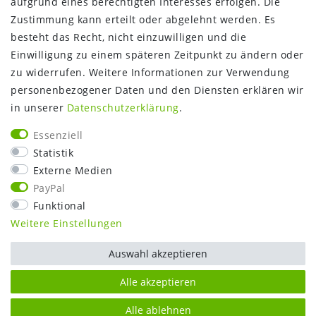
aufgrund eines berechtigten Interesses erfolgen. Die
Gutschein
Zustimmung kann erteilt oder abgelehnt werden. Es
NEWS
besteht das Recht, nicht einzuwilligen und die
Google Maps
Einwilligung zu einem späteren Zeitpunkt zu ändern oder
Kundenbewertungen
zu widerrufen. Weitere Informationen zur Verwendung
SHOP:
personenbezogener Daten und den Diensten erklären wir
in unserer
Daten­schutz­erklärung
.
Kontakt
Mein Konto
Essenziell
Warenkorb
Statistik
Kasse
Externe Medien
Vorteile
PayPal
Funktional
Weitere Einstellungen
Auswahl akzeptieren
Alle akzeptieren
Alle ablehnen