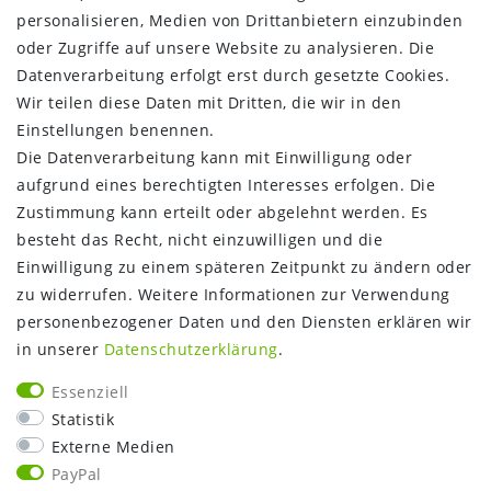
Vertrag widerrufen
personalisieren, Medien von Drittanbietern einzubinden
oder Zugriffe auf unsere Website zu analysieren. Die
INFORMATIONEN:
Datenverarbeitung erfolgt erst durch gesetzte Cookies.
Wir teilen diese Daten mit Dritten, die wir in den
Zahlungsinformationen
Einstellungen benennen.
Versandinformationen
Die Datenverarbeitung kann mit Einwilligung oder
Über uns
aufgrund eines berechtigten Interesses erfolgen. Die
Gutschein
Zustimmung kann erteilt oder abgelehnt werden. Es
NEWS
besteht das Recht, nicht einzuwilligen und die
Google Maps
Einwilligung zu einem späteren Zeitpunkt zu ändern oder
Kundenbewertungen
zu widerrufen. Weitere Informationen zur Verwendung
SHOP:
personenbezogener Daten und den Diensten erklären wir
in unserer
Daten­schutz­erklärung
.
Kontakt
Mein Konto
Essenziell
Warenkorb
Statistik
Kasse
Externe Medien
Vorteile
PayPal