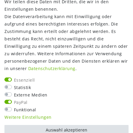
Wir teilen diese Daten mit Dritten, die wir in den
Zahlungsinformationen
Einstellungen benennen.
Versandinformationen
Die Datenverarbeitung kann mit Einwilligung oder
Über uns
aufgrund eines berechtigten Interesses erfolgen. Die
Gutschein
Zustimmung kann erteilt oder abgelehnt werden. Es
NEWS
besteht das Recht, nicht einzuwilligen und die
Google Maps
Einwilligung zu einem späteren Zeitpunkt zu ändern oder
Kundenbewertungen
zu widerrufen. Weitere Informationen zur Verwendung
SHOP:
personenbezogener Daten und den Diensten erklären wir
in unserer
Daten­schutz­erklärung
.
Kontakt
Mein Konto
Essenziell
Warenkorb
Statistik
Kasse
Externe Medien
Vorteile
PayPal
Funktional
Weitere Einstellungen
Auswahl akzeptieren