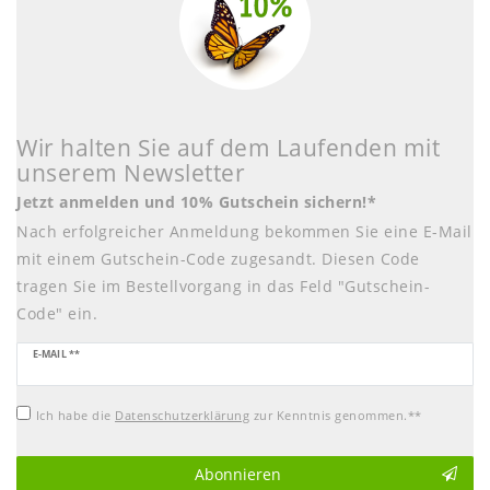
Wir halten Sie auf dem Laufenden mit
unserem Newsletter
Jetzt anmelden und 10% Gutschein sichern!*
Nach erfolgreicher Anmeldung bekommen Sie eine E-Mail
mit einem Gutschein-Code zugesandt. Diesen Code
tragen Sie im Bestellvorgang in das Feld "Gutschein-
Code" ein.
Newsletter
E-MAIL **
Honig
Ich habe die
Daten­schutz­erklärung
zur Kenntnis genommen.**
Abonnieren