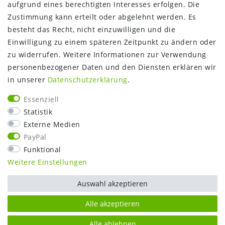
aufgrund eines berechtigten Interesses erfolgen. Die
Gutschein
Zustimmung kann erteilt oder abgelehnt werden. Es
NEWS
besteht das Recht, nicht einzuwilligen und die
Google Maps
Einwilligung zu einem späteren Zeitpunkt zu ändern oder
Kundenbewertungen
zu widerrufen. Weitere Informationen zur Verwendung
SHOP:
personenbezogener Daten und den Diensten erklären wir
in unserer
Daten­schutz­erklärung
.
Kontakt
Mein Konto
Essenziell
Warenkorb
Statistik
Kasse
Externe Medien
Vorteile
PayPal
Funktional
Weitere Einstellungen
Auswahl akzeptieren
Alle akzeptieren
Alle ablehnen