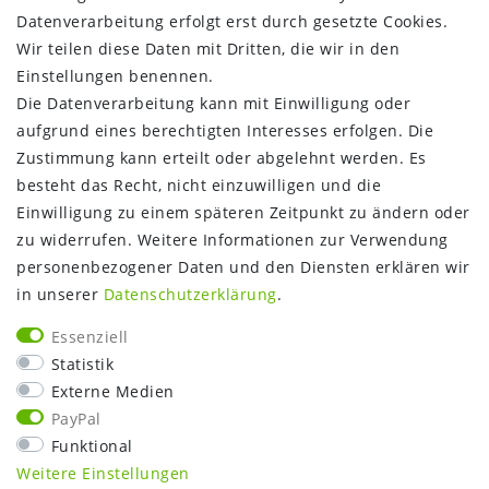
INFORMATIONEN:
Datenverarbeitung erfolgt erst durch gesetzte Cookies.
Wir teilen diese Daten mit Dritten, die wir in den
Zahlungsinformationen
Einstellungen benennen.
Versandinformationen
Die Datenverarbeitung kann mit Einwilligung oder
Über uns
aufgrund eines berechtigten Interesses erfolgen. Die
Gutschein
Zustimmung kann erteilt oder abgelehnt werden. Es
NEWS
besteht das Recht, nicht einzuwilligen und die
Google Maps
Einwilligung zu einem späteren Zeitpunkt zu ändern oder
Kundenbewertungen
zu widerrufen. Weitere Informationen zur Verwendung
SHOP:
personenbezogener Daten und den Diensten erklären wir
in unserer
Daten­schutz­erklärung
.
Kontakt
Mein Konto
Essenziell
Warenkorb
Statistik
Kasse
Externe Medien
Vorteile
PayPal
Funktional
Weitere Einstellungen