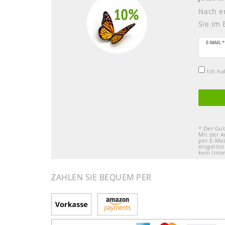
Nach e
Sie im 
Newsle
E-MAIL *
Honig
Ich h
* Der Gut
Mit der A
per E-Mai
eingelöst
kein Inte
ZAHLEN SIE BEQUEM PER