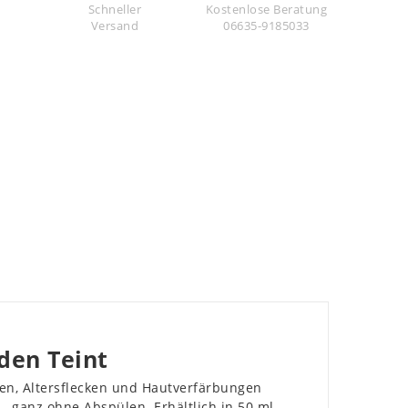
Schneller
Kostenlose Beratung
Versand
06635-9185033
den Teint
cken, Altersflecken und Hautverfärbungen
– ganz ohne Abspülen. Erhältlich in 50 ml.