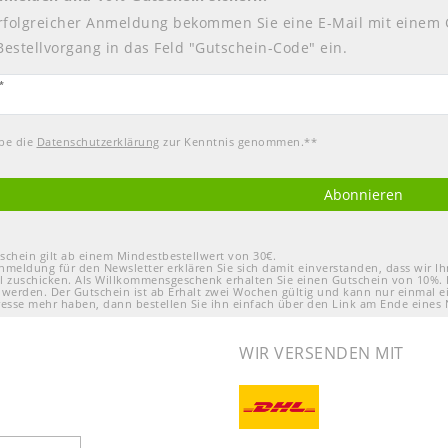
rfolgreicher Anmeldung bekommen Sie eine E-Mail mit einem 
Bestellvorgang in das Feld "Gutschein-Code" ein.
tter
*
abe die
Daten­schutz­erklärung
zur Kenntnis genommen.**
Abonnieren
schein gilt ab einem Mindestbestellwert von 30€.
nmeldung für den Newsletter erklären Sie sich damit einverstanden, dass wir 
l zuschicken. Als Willkommensgeschenk erhalten Sie einen Gutschein von 10%. 
 werden. Der Gutschein ist ab Erhalt zwei Wochen gültig und kann nur einmal e
resse mehr haben, dann bestellen Sie ihn einfach über den Link am Ende eines 
WIR VERSENDEN MIT