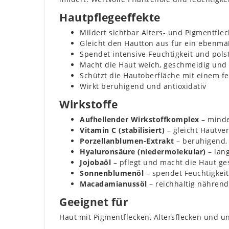
Hautpflegeeffekte
Mildert sichtbar Alters- und Pigmentfle
Gleicht den Hautton aus für ein ebenmä
Spendet intensive Feuchtigkeit und polst
Macht die Haut weich, geschmeidig und 
Schützt die Hautoberfläche mit einem fe
Wirkt beruhigend und antioxidativ
Wirkstoffe
Aufhellender Wirkstoffkomplex
– minde
Vitamin C (stabilisiert)
– gleicht Hautve
Porzellanblumen-Extrakt
– beruhigend, 
Hyaluronsäure (niedermolekular)
– lan
Jojobaöl
– pflegt und macht die Haut g
Sonnenblumenöl
– spendet Feuchtigkeit
Macadamianussöl
– reichhaltig nährend
Geeignet für
Haut mit Pigmentflecken, Altersflecken und u