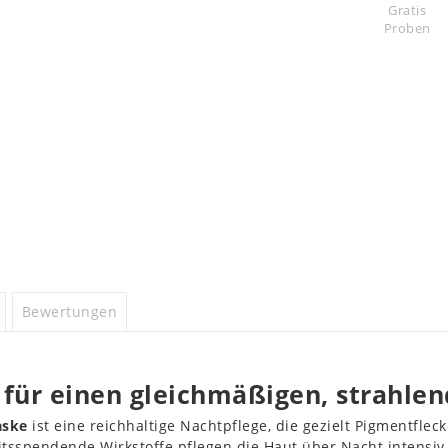
Gratis
Proben
Bewertungen
ür einen gleichmäßigen, strahlen
aske
ist eine reichhaltige Nachtpflege, die gezielt Pigmentfle
itsspendende Wirkstoffe pflegen die Haut über Nacht intensiv 