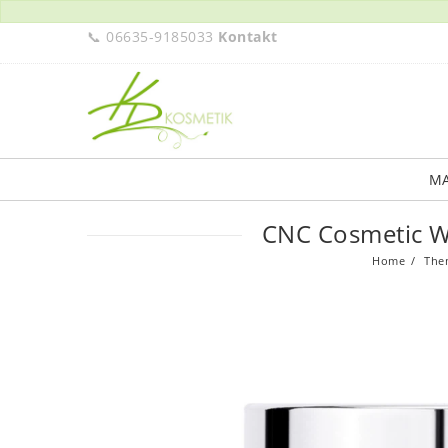
📞 06635-9185033
Kontakt
M
CNC Cosmetic Wh
Home
The