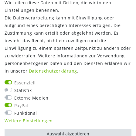
Wir teilen diese Daten mit Dritten, die wir in den
Zahlungsinformationen
Einstellungen benennen.
Versandinformationen
Die Datenverarbeitung kann mit Einwilligung oder
Über uns
aufgrund eines berechtigten Interesses erfolgen. Die
Gutschein
Zustimmung kann erteilt oder abgelehnt werden. Es
NEWS
besteht das Recht, nicht einzuwilligen und die
Google Maps
Einwilligung zu einem späteren Zeitpunkt zu ändern oder
Kundenbewertungen
zu widerrufen. Weitere Informationen zur Verwendung
SHOP:
personenbezogener Daten und den Diensten erklären wir
in unserer
Daten­schutz­erklärung
.
Kontakt
Mein Konto
Essenziell
Warenkorb
Statistik
Kasse
Externe Medien
Vorteile
PayPal
Funktional
Weitere Einstellungen
Auswahl akzeptieren